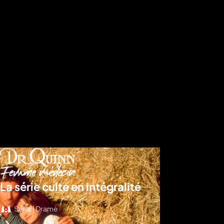
La série culte en intégralité
Série | Drame