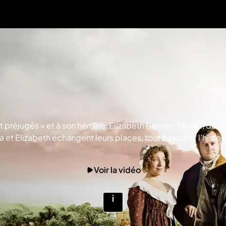
 préjugés » et à son héroïne, Elizabeth Bennet. Un soir, dans
t Elizabeth échangent leurs places, tout bascule : l’histoi
 rights reserved.
Voir la vidéo
Voir
plus