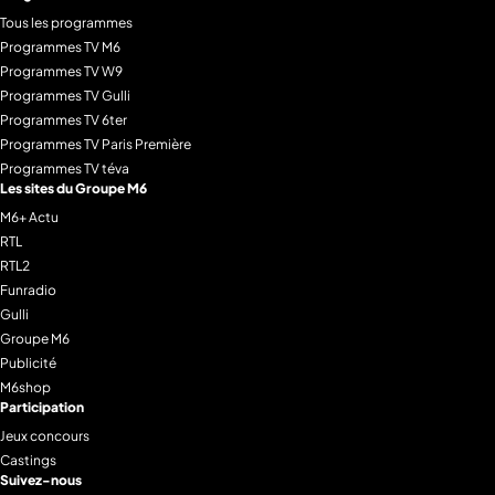
Tous les programmes
Programmes TV M6
Programmes TV W9
Programmes TV Gulli
Programmes TV 6ter
Programmes TV Paris Première
Programmes TV téva
Les sites du Groupe M6
M6+ Actu
RTL
RTL2
Funradio
Gulli
Groupe M6
Publicité
M6shop
Participation
Jeux concours
Castings
Suivez-nous