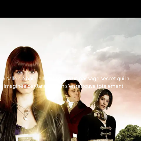
 sa salle de bain, elle découvre un passage secret qui la
re imaginée par Jane Austen s’en retrouve totalement