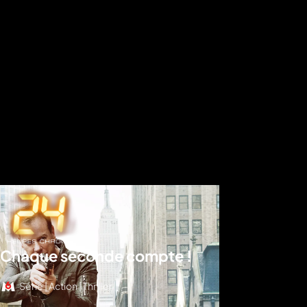
Chaque seconde compte !
Série | Action | Thriller