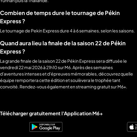
Yunnan puis la Thailande.
Combien de temps dure le tournage de Pékin
Express ?
Le tournage de Pekin Express dure 4 à 6 semaines, selon les saisons.
Quand aura lieu la finale de la saison 22 de Pékin
Express ?
La grande finale de la saison 22 de Pékin Express sera diffusée le
vendredi 22 mai 2026 à 21h10 sur M6. Après des semaines
d'aventures intenses et d'épreuves mémorables, découvrez quelle
équipe remportera cette édition et soulèvera le trophée tant
convoité. Rendez-vous également en streaming gratuit sur M6+.
Liens utiles M6+.
Télécharger gratuitement l'Application M6+