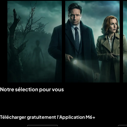
Voir
Voir
Notre sélection pour vous
la
la
rubrique
rubrique
Liens utiles M6+.
Télécharger gratuitement l'Application M6+