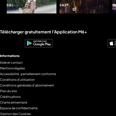
S3E1 - Le
S3E2 -
S3
code de
41:16
Il y a
Contagion
41:12
Il y a
Au
41:
plus
plus
non-
ry
d'un
d'un
retour
de
an
an
l'h
Liens utiles M6+.
Télécharger gratuitement l'Application M6+
Informations
Aide et contact
Mentions légales
Accessibilité : partiellement conforme
Conditions d'utilisation
Conditions générales d'abonnement
Plan du site
Crédits photo
Charte alimentaire
Espace de confidentialité
Gestion des Cookies