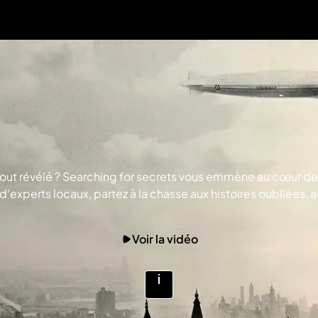
 tout révélé ? Searching for secrets vous emmène au cœur de
s d’experts locaux, partez à la chasse aux histoires oubliée
en un véritable jeu de piste grandeur nature. © BLUE ANT I
Voir la vidéo
Voir
plus