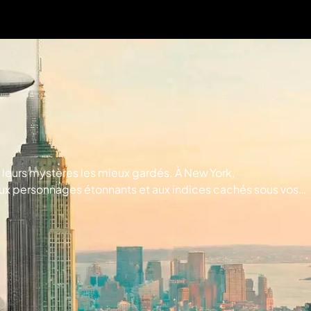
 leurs mystères les mieux gardés. À New York,
s, aux personnages étonnants et aux indices cachés sous vos
NTERNATIONAL LIMITED