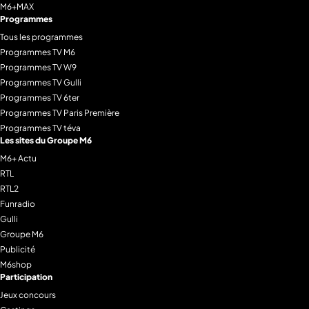
M6+MAX
Programmes
Tous les programmes
Programmes TV M6
Programmes TV W9
Programmes TV Gulli
Programmes TV 6ter
Programmes TV Paris Première
Programmes TV téva
Les sites du Groupe M6
M6+ Actu
RTL
RTL2
Funradio
Gulli
Groupe M6
Publicité
M6shop
Participation
Jeux concours