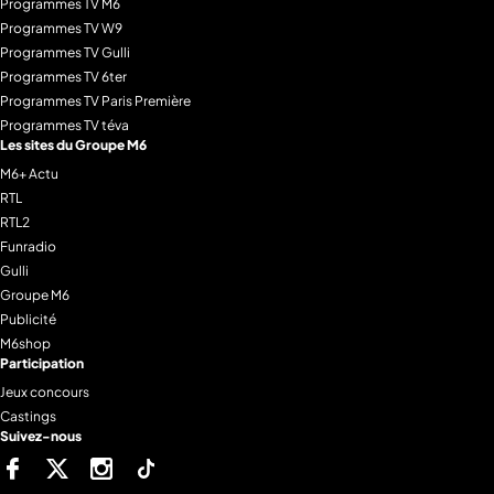
Programmes TV M6
Programmes TV W9
Programmes TV Gulli
Programmes TV 6ter
Programmes TV Paris Première
Programmes TV téva
Les sites du Groupe M6
M6+ Actu
RTL
RTL2
Funradio
Gulli
Groupe M6
Publicité
M6shop
Participation
Jeux concours
Castings
Suivez-nous
Facebook
Twitter
Instagram
Tiktok