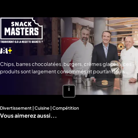
a
che
u
al
a
tion
sibilité
Chips, barres chocolatées, burgers, crèmes glacés… ces
produits sont largement consommés et pourtant leurs
recettes sont toutes tenues secrètes ! © KITCHEN
FACTORY
Voir
plus
Divertissement | Cuisine | Compétition
d'infos
Vous aimerez aussi...