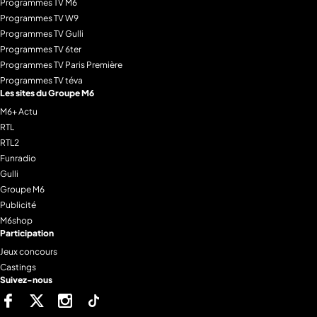
Programmes TV M6
Programmes TV W9
Programmes TV Gulli
Programmes TV 6ter
Programmes TV Paris Première
Programmes TV téva
Les sites du Groupe M6
M6+ Actu
RTL
RTL2
Funradio
Gulli
Groupe M6
Publicité
M6shop
Participation
Jeux concours
Castings
Suivez-nous
Facebook
Twitter
Instagram
Tiktok