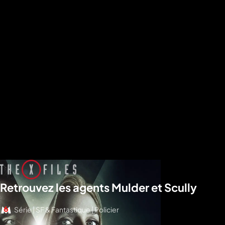
Retrouvez les agents Mulder et Scully
Série | SF & Fantastique | Policier