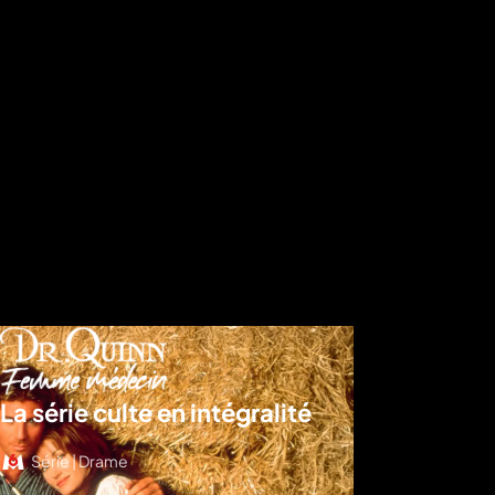
La série culte en intégralité
Série | Drame