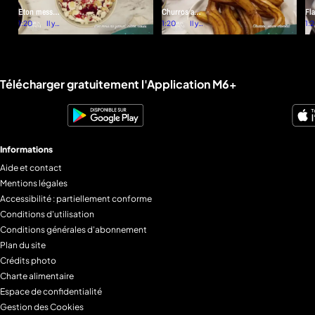
Eton mess
Churros au
Fla
au yaourt,
1:20
Il y a
chocolat
1:20
Il y a
faç
1:
une
une
citron cassis
co
semaine
semaine
Liens utiles M6+.
Télécharger gratuitement l'Application M6+
Informations
Aide et contact
Mentions légales
Accessibilité : partiellement conforme
Conditions d'utilisation
Conditions générales d'abonnement
Plan du site
Crédits photo
Charte alimentaire
Espace de confidentialité
Gestion des Cookies