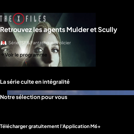
Retrouvez les agents Mulder et Scully
Série | SF & Fantastique | Policier
Voir le programme
La série culte en intégralité
Notre sélection pour vous
Liens utiles M6+.
Télécharger gratuitement l'Application M6+