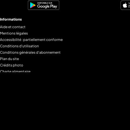
Informations
Aide et contact
Mentions légales
Accessibilité : partiellement conforme
Conditions d'utilisation
Conditions générales d'abonnement
Plan du site
Crédits photo
Charte alimentaire
Espace de confidentialité
Gestion des Cookies
Filtre parental
M6+MAX
Programmes
Tous les programmes
Programmes TV M6
Programmes TV W9
Programmes TV Gulli