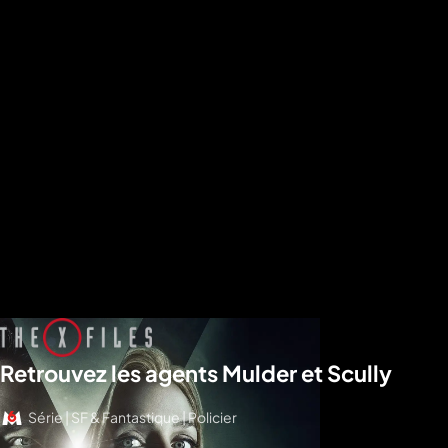
Retrouvez les agents Mulder et Scully
Série | SF & Fantastique | Policier