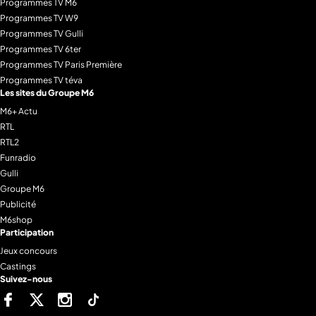
Programmes TV M6
Programmes TV W9
Programmes TV Gulli
Programmes TV 6ter
Programmes TV Paris Première
Programmes TV téva
Les sites du Groupe M6
M6+ Actu
RTL
RTL2
Funradio
Gulli
Groupe M6
Publicité
M6shop
Participation
Jeux concours
Castings
Suivez-nous
Facebook
Twitter
Instagram
Tiktok