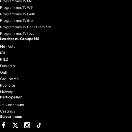
Programmes TV M6
Programmes TV W9
Programmes TV Gulli
Programmes TV 6ter
Programmes TV Paris Première
Programmes TV téva
Les sites du Groupe M6
M6+ Actu
RTL
RTL2
Funradio
Gulli
Groupe M6
Publicité
M6shop
Participation
Jeux concours
Castings
Suivez-nous
Facebook
Twitter
Instagram
Tiktok