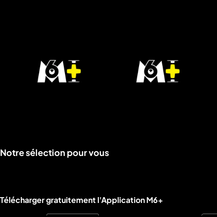
Voir
Voir
Notre sélection pour vous
la
la
rubrique
rubrique
Liens utiles M6+.
Télécharger gratuitement l'Application M6+