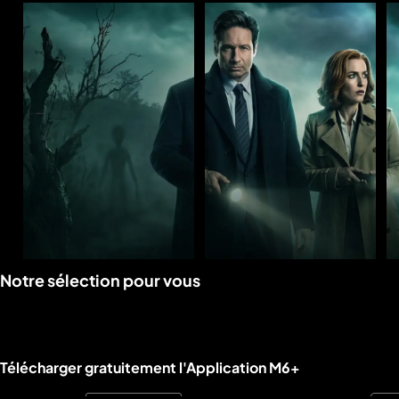
Voir
Voir
Notre sélection pour vous
la
la
rubrique
rubrique
Liens utiles M6+.
Télécharger gratuitement l'Application M6+