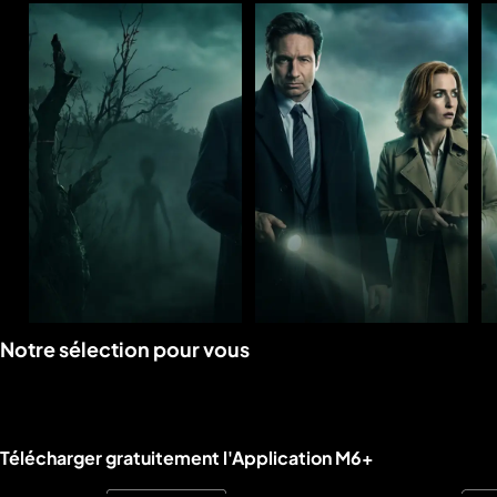
Voir
Voir
Notre sélection pour vous
la
la
rubrique
rubrique
Liens utiles M6+.
Télécharger gratuitement l'Application M6+