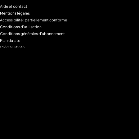
Aide et contact
Mentions légales
Accessibilité : partiellement conforme
Conditions d'utilisation
Conditions générales d'abonnement
Plan du site
Crédits photo
Charte alimentaire
Espace de confidentialité
Gestion des Cookies
Filtre parental
M6+MAX
Programmes
Tous les programmes
Programmes TV M6
Programmes TV W9
Programmes TV Gulli
Programmes TV 6ter
Programmes TV Paris Première
Programmes TV téva