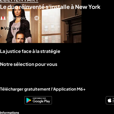
Le duo réinventé s'installe à New York
Série | Policier
Voir la vidéo
La justice face à la stratégie
Notre sélection pour vous
Liens utiles M6+.
Télécharger gratuitement l'Application M6+
Informations