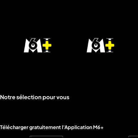
Voir
Voir
Notre sélection pour vous
la
la
rubrique
rubrique
Liens utiles M6+.
Télécharger gratuitement l'Application M6+