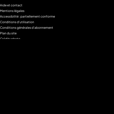
Aide et contact
Mentions légales
Accessibilité : partiellement conforme
Conditions d'utilisation
Conditions générales d'abonnement
Plan du site
Crédits photo
Charte alimentaire
Espace de confidentialité
Gestion des Cookies
Filtre parental
M6+MAX
Programmes
Tous les programmes
Programmes TV M6
Programmes TV W9
Programmes TV Gulli
Programmes TV 6ter
Programmes TV Paris Première
Programmes TV téva