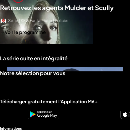
Retrouvez les agents Mulder et Scully
Série | SF & Fantastique | Policier
Voir le programme
La série culte en intégralité
Notre sélection pour vous
Liens utiles M6+.
Télécharger gratuitement l'Application M6+
Informations