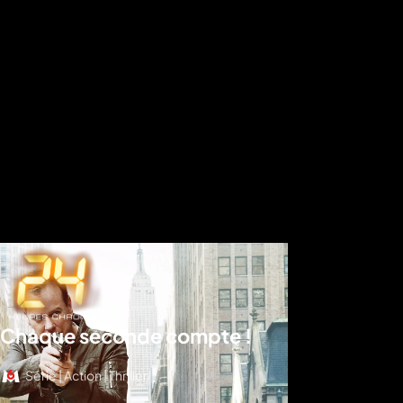
Chaque seconde compte !
Série | Action | Thriller