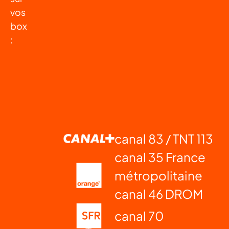
vos
box
:
canal 83 / TNT 113
canal 35 France
métropolitaine
canal 46 DROM
canal 70