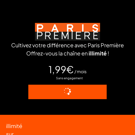
a
che
u
Cultivez votre différence avec Paris Première
al
a
tion
Offrez-vous la chaîne en
illimité
!
sibilité
1,99€
/ mois
Sans engagement
Paris
Première
en
illimité
sur