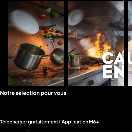
Voir
Voir
Notre sélection pour vous
la
la
rubrique
rubrique
Liens utiles M6+.
Télécharger gratuitement l'Application M6+