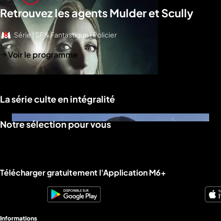
Retrouvez les agents Mulder et Scully
Série | SF & Fantastique | Policier
Voir le programme
La série culte en intégralité
Notre sélection pour vous
Liens utiles M6+.
Télécharger gratuitement l'Application M6+
Informations