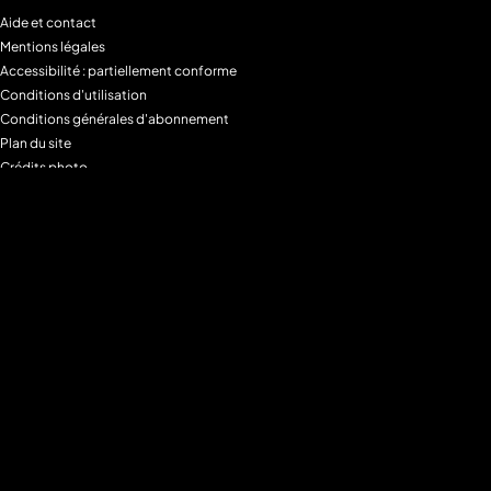
Aide et contact
Mentions légales
Accessibilité : partiellement conforme
Conditions d'utilisation
Conditions générales d'abonnement
Plan du site
Crédits photo
Charte alimentaire
Espace de confidentialité
Gestion des Cookies
Filtre parental
M6+MAX
Programmes
Tous les programmes
Programmes TV M6
Programmes TV W9
Programmes TV Gulli
Programmes TV 6ter
Programmes TV Paris Première
Programmes TV téva