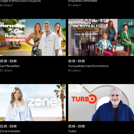
Gage d'amour pour toujours
Enquêtes criminelles
En direct
En direct
22:35 - 23:00
22:35 - 23:20
Les Marseillais
Incroyables transformations
En direct
En direct
21:25 - 23:00
22:05 - 23:00
Zone interdite
Turbo