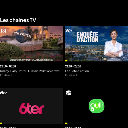
Les chaines TV
a
che
u
al
a
tion
sibilité
22:50 - 00:30
21:10 - 23:10
Disney, Harry Potter, Jurassic Park : la vie rêvée
Enquête d'action
des Français d'Orlando
En direct
En direct