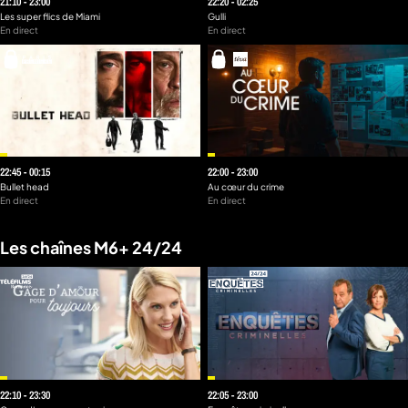
21:10 - 23:00
22:20 - 02:25
Les super flics de Miami
Gulli
En direct
En direct
22:45 - 00:15
22:00 - 23:00
Bullet head
Au cœur du crime
En direct
En direct
Les chaînes M6+ 24/24
22:10 - 23:30
22:05 - 23:00