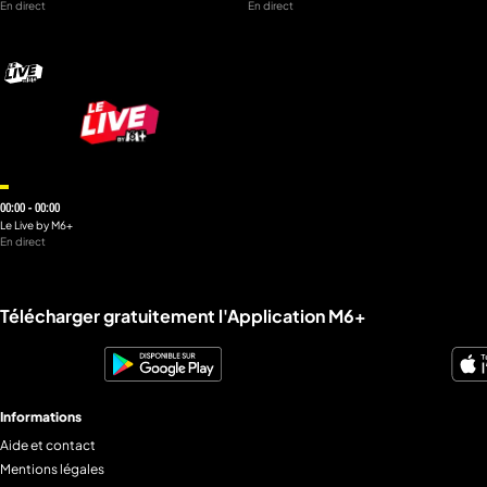
En direct
En direct
00:00 - 00:00
Le Live by M6+
En direct
Liens utiles M6+.
Télécharger gratuitement l'Application M6+
Informations
Aide et contact
Mentions légales