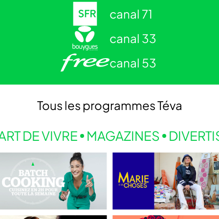
canal 71
canal 33
canal 53
Tous les programmes
Téva
ART DE VIVRE
MAGAZINES
DIVERT