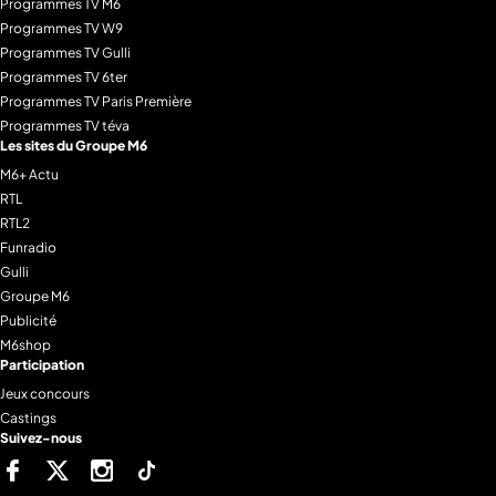
Programmes TV M6
Programmes TV W9
Programmes TV Gulli
Programmes TV 6ter
Programmes TV Paris Première
Programmes TV téva
Les sites du Groupe M6
M6+ Actu
RTL
RTL2
Funradio
Gulli
Groupe M6
Publicité
M6shop
Participation
Jeux concours
Castings
Suivez-nous
Facebook
Twitter
Instagram
Tiktok