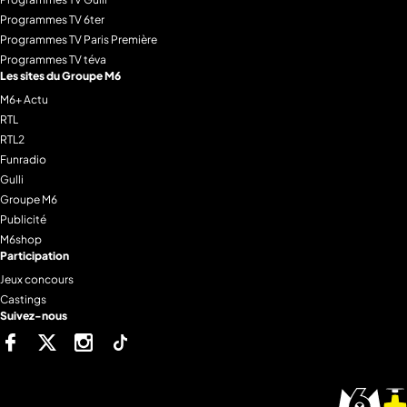
Programmes TV 6ter
Programmes TV Paris Première
Programmes TV téva
Les sites du Groupe M6
M6+ Actu
RTL
RTL2
Funradio
Gulli
Groupe M6
Publicité
M6shop
Participation
Jeux concours
Castings
Suivez-nous
Facebook
Twitter
Instagram
Tiktok