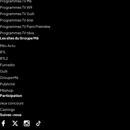
Programmes TV M6
Programmes TV W9
Programmes TV Gulli
Programmes TV 6ter
Programmes TV Paris Première
Programmes TV téva
Les sites du Groupe M6
M6+ Actu
RTL
RTL2
Funradio
Gulli
Groupe M6
Publicité
M6shop
Participation
Jeux concours
Castings
Suivez-nous
Facebook
Twitter
Instagram
Tiktok