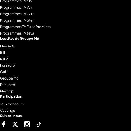
Programmes TV M6
Programmes TV W9
Programmes TV Gulli
Programmes TV 6ter
Programmes TV Paris Première
Programmes TV téva
Les sites du Groupe M6
M6+ Actu
RTL
RTL2
Funradio
Gulli
Groupe M6
Publicité
M6shop
Participation
Jeux concours
Castings
Suivez-nous
Facebook
Twitter
Instagram
Tiktok