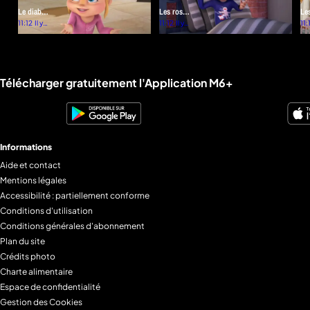
Le diable
Les roses
Le
s'habille
11:12
Il y a
de la vie
11:12
Il y a
fav
11:
7
7
en
de
mois
mois
Rodentia
Bri
Liens utiles M6+.
Télécharger gratuitement l'Application M6+
Informations
Aide et contact
Mentions légales
Accessibilité : partiellement conforme
Conditions d'utilisation
Conditions générales d'abonnement
Plan du site
Crédits photo
Charte alimentaire
Espace de confidentialité
Gestion des Cookies