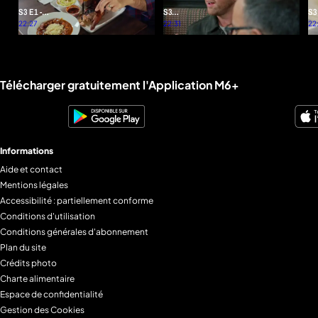
S3 E1 -
S3
S3
Complètement
22:27
E2 -
22:31
Un
22
lasagne
La
ch
perle
qu
rare
ta
exi
Liens utiles M6+.
Télécharger gratuitement l'Application M6+
Informations
Aide et contact
Mentions légales
Accessibilité : partiellement conforme
Conditions d'utilisation
Conditions générales d'abonnement
Plan du site
Crédits photo
Charte alimentaire
Espace de confidentialité
Gestion des Cookies