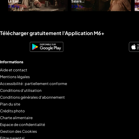
Le travail
Salaire
Ba
/ De la
2:58
Il y a
familial /
2:26
Il y a
Ga
2:
11
11
merde /
Right on
/ L
mois
mois
Pas
Time /
est
assez
Droit
Bi
belle
comme
ch
Liens utiles M6+.
Télécharger gratuitement l'Application M6+
pour toi
un
plancher
Informations
Aide et contact
Mentions légales
Accessibilité : partiellement conforme
Conditions d'utilisation
Conditions générales d'abonnement
Plan du site
Crédits photo
Charte alimentaire
Espace de confidentialité
Gestion des Cookies
Filtre parental