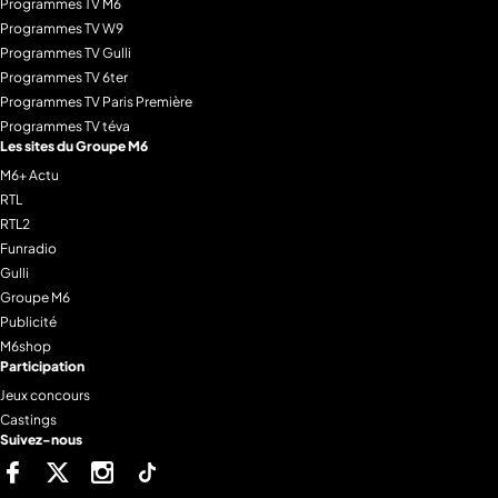
Programmes TV M6
Programmes TV W9
Programmes TV Gulli
Programmes TV 6ter
Programmes TV Paris Première
Programmes TV téva
Les sites du Groupe M6
M6+ Actu
RTL
RTL2
Funradio
Gulli
Groupe M6
Publicité
M6shop
Participation
Jeux concours
Castings
Suivez-nous
Facebook
Twitter
Instagram
Tiktok