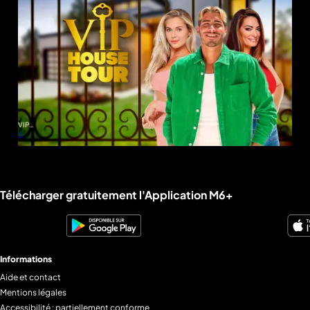
VIP
House
2
Tour
saisons
Liens utiles M6+.
Télécharger gratuitement l'Application M6+
Informations
Aide et contact
Mentions légales
Accessibilité : partiellement conforme