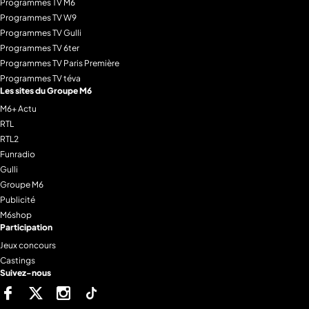
Programmes TV M6
Programmes TV W9
Programmes TV Gulli
Programmes TV 6ter
Programmes TV Paris Première
Programmes TV téva
Les sites du Groupe M6
M6+ Actu
RTL
RTL2
Funradio
Gulli
Groupe M6
Publicité
M6shop
Participation
Jeux concours
Castings
Suivez-nous
Facebook
Twitter
Instagram
Tiktok