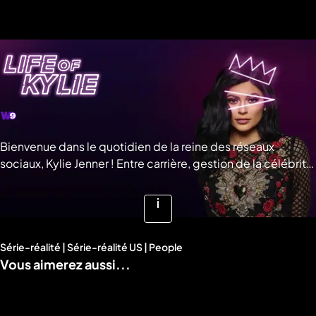
a
che
u
al
a
tion
sibilité
Bienvenue dans le quotidien de la reine des réseaux
sociaux, Kylie Jenner ! Entre carrière, gestion de la célébrité
et vie de famille, qui est vraiment la petite dernière des
sœurs Kardashian ? © NBC UNIVERSAL
Voir
plus
Série-réalité | Série-réalité US | People
d'infos
Vous aimerez aussi...