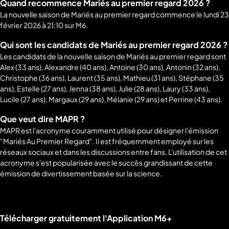
Quand recommence Mariés au premier regard 2026 ?
La nouvelle saison de Mariés au premier regard commence le lundi 23
février 2026 à 21:10 sur M6.
Qui sont les candidats de Mariés au premier regard 2026 ?
Les candidats de la nouvelle saison de Mariés au premier regard sont
Alex (33 ans), Alexandre (40 ans), Antoine (30 ans), Antonin (32 ans),
Christophe (36 ans), Laurent (35 ans), Mathieu (31 ans), Stéphane (35
ans), Estelle (27 ans), Jenna (38 ans), Julie (28 ans), Laury (33 ans),
Lucile (27 ans), Margaux (29 ans), Mélanie (29 ans) et Perrine (43 ans).
Que veut dire MAPR ?
MAPR est l'acronyme couramment utilisé pour désigner l'émission
"Mariés Au Premier Regard". Il est fréquemment employé sur les
réseaux sociaux et dans les discussions entre fans. L'utilisation de cet
acronyme s'est popularisée avec le succès grandissant de cette
émission de divertissement basée sur la science.
Liens utiles M6+.
Télécharger gratuitement l'Application M6+