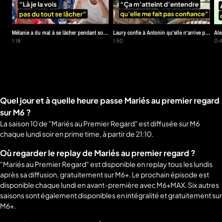
Mélanie a du mal à se lâcher pendant son
Laury confie à Antonin qu’elle n’arrive pas
Ale
voyage de noces…
1:18
à lui faire confiance
1:50
pre
0:
Quel jour et à quelle heure passe Mariés au premier regard
sur M6 ?
La saison 10 de "Mariés au Premier Regard" est diffusée sur M6
chaque lundi soir en prime time, à partir de 21:10.
Où regarder le replay de Mariés au premier regard ?
"Mariés au Premier Regard" est disponible en replay tous les lundis
après sa diffusion, gratuitement sur M6+. Le prochain épisode est
disponible chaque lundi en avant-première avec M6+MAX. Six autres
saisons sont également disponibles en intégralité et gratuitement sur
M6+.