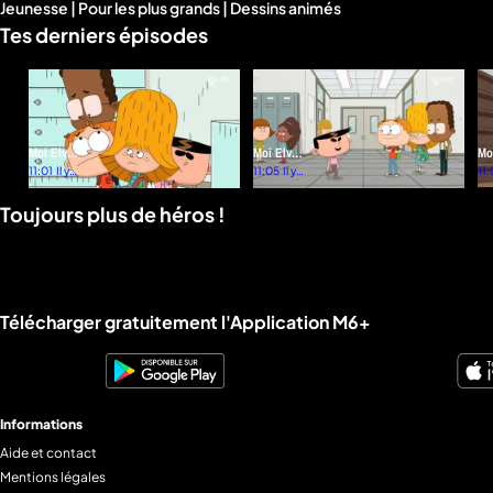
Jeunesse | Pour les plus grands | Dessins animés
d'infos
Tes derniers épisodes
Moi Elvis
Moi Elvis
Mo
et la
11:01
Il y a
et le jour
11:05
Il y a
et 
11
un
un
varicelle
sans fin
Pi
mois
mois
Toujours plus de héros !
mutante
Liens utiles M6+.
Télécharger gratuitement l'Application M6+
Informations
Aide et contact
Mentions légales