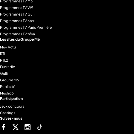
Programmes TV M6
Programmes TV W9
Programmes TV Gulli
Programmes TV 6ter
Programmes TV Paris Première
Programmes TV téva
Les sites du Groupe M6
M6+ Actu
RTL
RTL2
Funradio
Gulli
Groupe M6
Publicité
M6shop
Participation
Jeux concours
Castings
Suivez-nous
Facebook
Twitter
Instagram
Tiktok