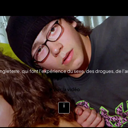
gleterre, qui font l'expérience du sexe, des drogues, de l'
Voir la vidéo
Voir
plus
d'infos