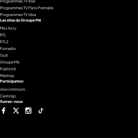
Programmes TV 6ter
Programmes TV Paris Première
Programmes TV téva
Les sites du Groupe M6
M6+ Actu
RTL
RTL2
Funradio
Gulli
Groupe M6
Publicité
M6shop
Participation
Jeux concours
Castings
Suivez-nous
Facebook
Twitter
Instagram
Tiktok