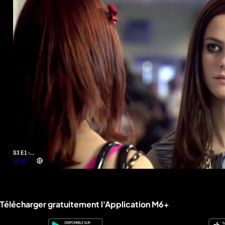
S3 E1 -
Nouvelles
42:35
têtes
Liens utiles M6+.
Télécharger gratuitement l'Application M6+