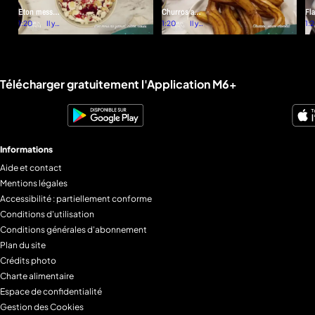
Eton mess
Churros au
Fla
au yaourt,
1:20
Il y a
chocolat
1:20
Il y a
faç
1:
une
une
citron cassis
co
semaine
semaine
Liens utiles M6+.
Télécharger gratuitement l'Application M6+
Informations
Aide et contact
Mentions légales
Accessibilité : partiellement conforme
Conditions d'utilisation
Conditions générales d'abonnement
Plan du site
Crédits photo
Charte alimentaire
Espace de confidentialité
Gestion des Cookies