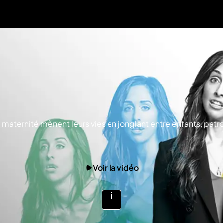
gé maternité mènent leurs vies en jonglant entre enfants, pa
Voir la vidéo
Voir
plus