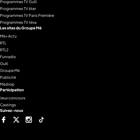
Programmes TV Gulli
Programmes TV 6ter
Programmes TV Paris Première
Programmes TV téva
Les sites du Groupe M6
M6+ Actu
RTL
RTL2
Funradio
Gulli
Groupe M6
Publicité
M6shop
Participation
Jeux concours
Castings
Suivez-nous
Facebook
Twitter
Instagram
Tiktok