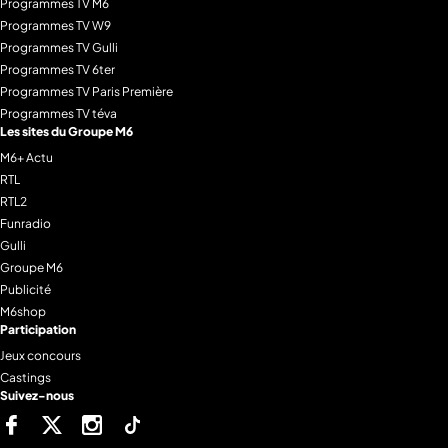
Programmes TV M6
Programmes TV W9
Programmes TV Gulli
Programmes TV 6ter
Programmes TV Paris Première
Programmes TV téva
Les sites du Groupe M6
M6+ Actu
RTL
RTL2
Funradio
Gulli
Groupe M6
Publicité
M6shop
Participation
Jeux concours
Castings
Suivez-nous
Facebook
Twitter
Instagram
Tiktok