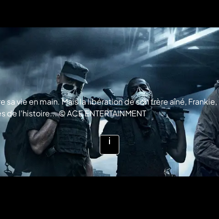
 vie en main. Mais la libération de son frère aîné, Frankie, 
ges de l'histoire... © ACE ENTERTAINMENT
Voir
plus
d'infos