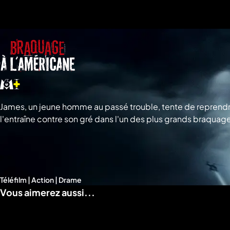
a
che
u
al
a
tion
sibilité
James, un jeune homme au passé trouble, tente de reprendre sa
l'entraîne contre son gré dans l'un des plus grands braqua
Téléfilm | Action | Drame
Vous aimerez aussi...