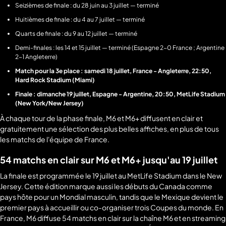
Seizièmes de finale : du 28 juin au 3 juillet — terminé
Huitièmes de finale : du 4 au 7 juillet — terminé
Quarts de finale : du 9 au 12 juillet — terminé
Demi-finales : les 14 et 15 juillet — terminé (Espagne 2-0 France ; Argentine
2-1 Angleterre)
Match pour la 3e place : samedi 18 juillet, France - Angleterre, 22:50,
Hard Rock Stadium (Miami)
Finale : dimanche 19 juillet, Espagne - Argentine, 20:50, MetLife Stadium
(New York/New Jersey)
À chaque tour de la phase finale, M6 et M6+ diffusent en clair et
gratuitement une sélection des plus belles affiches, en plus de tous
les matchs de l'équipe de France.
54 matchs en clair sur M6 et M6+ jusqu'au 19 juillet
La finale est programmée le 19 juillet au MetLife Stadium dans le New
Jersey. Cette édition marque aussi les débuts du Canada comme
pays hôte pour un Mondial masculin, tandis que le Mexique devient le
premier pays à accueillir ou co-organiser trois Coupes du monde. En
France, M6 diffuse 54 matchs en clair sur la chaîne M6 et en streaming