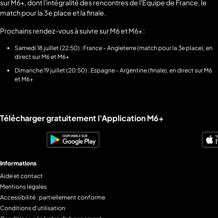
sur M6+, dont l'intégralité des rencontres de l'Équipe de France, le
match pour la 3e place et la finale.
Prochains rendez-vous à suivre sur M6 et M6+ :
Samedi 18 juillet (22:50) : France - Angleterre (match pour la 3e place), en
direct sur M6 et M6+
Dimanche 19 juillet (20:50) : Espagne - Argentine (finale), en direct sur M6
et M6+
Liens utiles M6+.
Télécharger gratuitement l'Application M6+
Informations
Aide et contact
Mentions légales
Accessibilité : partiellement conforme
Conditions d'utilisation