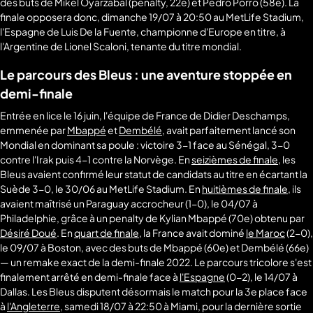
des buts de Mikel Oyarzabal (penalty, 22e) et Pedro Porro (58e). La
finale opposera donc, dimanche 19/07 à 20:50 au MetLife Stadium,
l'Espagne de Luis De la Fuente, championne d'Europe en titre, à
l'Argentine de Lionel Scaloni, tenante du titre mondial.
Le parcours des Bleus : une aventure stoppée en
demi-finale
Entrée en lice le 16 juin, l'équipe de France de Didier Deschamps,
emmenée par
Mbappé
et
Dembélé
, avait parfaitement lancé son
Mondial en dominant sa poule : victoire 3-1 face au Sénégal, 3-0
contre l'Irak puis 4-1 contre la Norvège. En
seizièmes de finale
, les
Bleus avaient confirmé leur statut de candidats au titre en écartant la
Suède 3-0, le 30/06 au MetLife Stadium. En
huitièmes de finale
, ils
avaient maîtrisé un Paraguay accrocheur (1-0), le 04/07 à
Philadelphie, grâce à un penalty de Kylian Mbappé (70e) obtenu par
Désiré Doué
. En
quart de finale
, la France avait dominé
le Maroc
(2-0),
le 09/07 à Boston, avec des buts de Mbappé (60e) et Dembélé (66e)
— un remake exact de la demi-finale 2022. Le parcours tricolore s'est
finalement arrêté en demi-finale face à
l'Espagne
(0-2), le 14/07 à
Dallas. Les Bleus disputent désormais le match pour la 3e place face
à
l'Angleterre
, samedi 18/07 à 22:50 à Miami, pour la dernière sortie