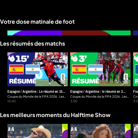
Votre dose matinale de foot
a
che
u
Les résumés des matchs
al
a
tion
sibilité
Espagne / Argentine : Le résumé en 15
Espagne / Argentine : le résumé en 3
Fra
minutes
Coupe du Monde de la FIFA 2026 : Les
minutes
Coupe du Monde de la FIFA 2026 : Les
min
Cou
résumés en 15 minutes
15:00
résumés en 3 minutes
3:00
rés
3:0
Les meilleurs moments du Halftime Show