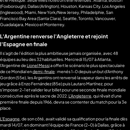
(Foxborough), Dallas (Arlington), Houston, Kansas City, Los Angeles
(Inglewood), Miami, New York/New Jersey, Philadelphie, San
Francisco Bay Area (Santa Clara), Seattle, Toronto, Vancouver,
Guadalajara, Mexico et Monterrey.
L'Argentine renverse l'Angleterre et rejoint
l'Espagne en finale
Il s'agit de l'édition la plus ambitieuse jamais organisée, avec 48
équipes au lieu des 32 habituelles. Mercredi 15/07 à Atlanta,
l'Argentine de
Lionel Messi
a offert le scénario le plus spectaculaire
de ce Mondial en
demi-finale
: menés 1-0 depuis un but d'Anthony
Gordon (55e), les Argentins ont renversé la vapeur dans les arrêts de
jeu grâce à Enzo Fernández (85e) puis Lautaro Martínez, pour
s'imposer 2-1 et valider leur billet pour une seconde finale mondiale
consécutive après le sacre de 2022.
L'Angleterre
, qui rêvait d'une
première finale depuis 1966, devra se contenter du match pour la 3e
place.
L'Espagne
, de son côté, avait validé sa qualification pour la finale dès
mardi 14/07, en dominant l'équipe de France (2-0) à Dallas, grâce à