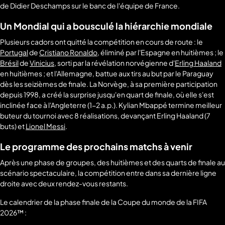
de Didier Deschamps sur le banc de l'équipe de France.
Un Mondial qui a bousculé la hiérarchie mondiale
Plusieurs cadors ont quitté la compétition en cours de route : le
Portugal
de
Cristiano Ronaldo
, éliminé par l'Espagne en huitièmes ; le
Brésil
de
Vinicius
, sorti par la révélation norvégienne d'
Erling Haaland
en huitièmes ; et l'Allemagne, battue aux tirs au but par le Paraguay
dès les seizièmes de finale. La Norvège, à sa première participation
depuis 1998, a créé la surprise jusqu'en quart de finale, où elle s'est
inclinée face à l'Angleterre (1-2 a.p.). Kylian Mbappé termine meilleur
buteur du tournoi avec 8 réalisations, devançant Erling Haaland (7
buts) et
Lionel Messi
.
Le programme des prochains matchs à venir
Après une phase de groupes, des huitièmes et des quarts de finale au
scénario spectaculaire, la compétition entre dans sa dernière ligne
droite avec deux rendez-vous restants.
Le calendrier de la phase finale de la Coupe du monde de la FIFA
2026™ :