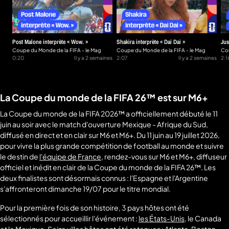
Post Malone interprète « Wow. »
Shakira interprète « Dai Dai »
Jus
Coupe du Monde de la FIFA - le Mag
Coupe du Monde de la FIFA - le Mag
HA
Cou
0:20
Il y a 2 semaines
2:07
Il y a 2 semaines
2:1
La Coupe du monde de la FIFA 26™ est sur M6+
La Coupe du monde de la FIFA 2026™ a officiellement débuté le 11
juin au soir avec le match d'ouverture Mexique - Afrique du Sud,
diffusé en direct et en clair sur M6 et M6+. Du 11 juin au 19 juillet 2026,
pour vivre la plus grande compétition de football au monde et suivre
le destin de
l'équipe de France
, rendez-vous sur M6 et M6+, diffuseur
officiel et inédit en clair de la Coupe du monde de la FIFA 26™. Les
deux finalistes sont désormais connus : l'Espagne et l'Argentine
s'affronteront dimanche 19/07 pour le titre mondial.
Pour la première fois de son histoire, 3 pays hôtes ont été
sélectionnés pour accueillir l'événement :
les États-Unis
, le Canada
et le Mexique. Seize villes hôtes ont été retenues : Atlanta, Boston