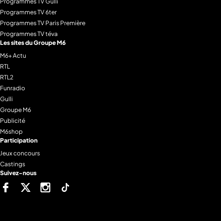
Programmes TV Gulli
Programmes TV 6ter
Programmes TV Paris Première
Programmes TV téva
Les sites du Groupe M6
M6+ Actu
RTL
RTL2
Funradio
Gulli
Groupe M6
Publicité
M6shop
Participation
Jeux concours
Castings
Suivez-nous
Facebook
Twitter
Instagram
Tiktok