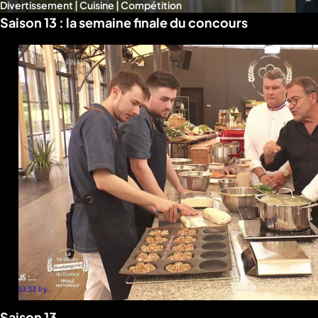
Divertissement | Cuisine | Compétition
Saison 13 : la semaine finale du concours
J5 :
Semaine
51:33
Il y a
2
finale
mois
Saison 13