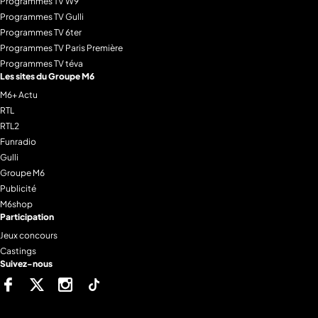
Programmes TV W9
Programmes TV Gulli
Programmes TV 6ter
Programmes TV Paris Première
Programmes TV téva
Les sites du Groupe M6
M6+ Actu
RTL
RTL2
Funradio
Gulli
Groupe M6
Publicité
M6shop
Participation
Jeux concours
Castings
Suivez-nous
Facebook
Twitter
Instagram
Tiktok