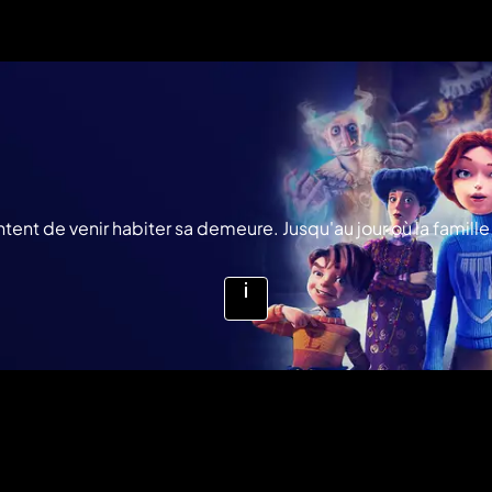
ent de venir habiter sa demeure. Jusqu'au jour où la famille Ot
Voir
plus
d'infos