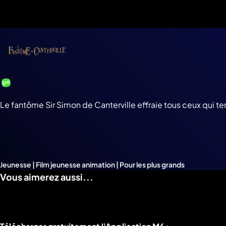
a
che
u
al
a
tion
sibilité
Le fantôme Sir Simon de Canterville effraie tous ceux qui tent
Jeunesse | Film jeunesse animation | Pour les plus grands
Vous aimerez aussi...
Liens utiles M6+.