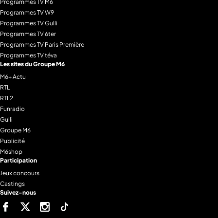
Programmes TV M6
Programmes TV W9
Programmes TV Gulli
Programmes TV 6ter
Programmes TV Paris Première
Programmes TV téva
Les sites du Groupe M6
M6+ Actu
RTL
RTL2
Funradio
Gulli
Groupe M6
Publicité
M6shop
Participation
Jeux concours
Castings
Suivez-nous
Facebook
Twitter
Instagram
Tiktok