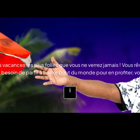
acances les plus folles que vous ne verrez jamais ! Vous rêv
as besoin de partir à l'autre bout du monde pour en profiter,
ernière minute, des enfants qui font virer les vacances de 
vités, vous verrez également que les vacances ne sont pas d
 ! © Gulli
Voir
plus
d'infos