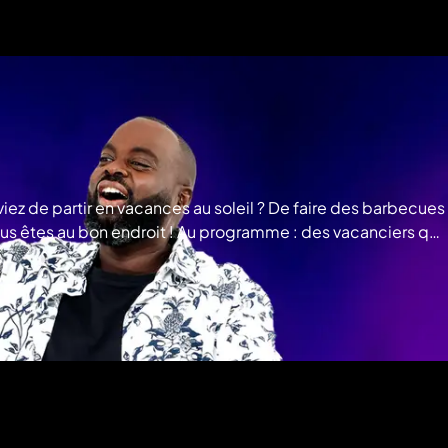
iez de partir en vacances au soleil ? De faire des barbecues
 vous êtes au bon endroit ! Au programme : des vacanciers qui
leurs parents au cauchemar et encore bien d'autres
e tout repos pour tout le monde. Surtout pour le séduisant