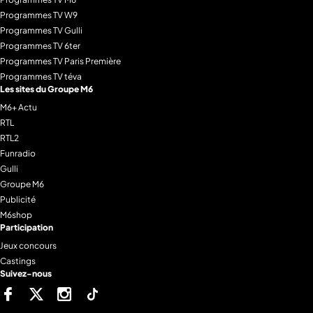
Programmes TV W9
Programmes TV Gulli
Programmes TV 6ter
Programmes TV Paris Première
Programmes TV téva
Les sites du Groupe M6
M6+ Actu
RTL
RTL2
Funradio
Gulli
Groupe M6
Publicité
M6shop
Participation
Jeux concours
Castings
Suivez-nous
Facebook
Twitter
Instagram
Tiktok