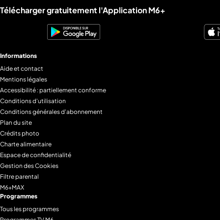
dérape
Liens utiles M6+.
Télécharger gratuitement l'Application M6+
Informations
Aide et contact
Mentions légales
Accessibilité : partiellement conforme
Conditions d'utilisation
Conditions générales d'abonnement
Plan du site
Crédits photo
Charte alimentaire
Espace de confidentialité
Gestion des Cookies
Filtre parental
M6+MAX
Programmes
Tous les programmes
Programmes TV M6